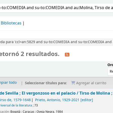
álogo
Bibliotecas
da para 'ccl=an:5829 and su-to:COMEDIA and su-to:COMEDIA and au
etornó 2 resultados.
Ord
mpiar todo
Seleccionar títulos para:
Agregar al carrito
de Sevilla ; El vergonzoso en el palacio /
Tirso de Molina 
irso de
, 1579-1648
Prieto, Antonio
, 1929-2021
[editor]
niversal de la literatura
; 73
icación:
Bogotá ; Caracas :
Oveja Negra,
1984