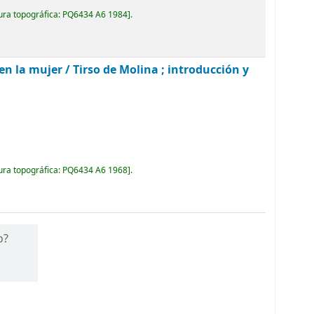
ura topográfica:
PQ6434 A6 1984
.
 en la mujer /
Tirso de Molina ; introducción y
ura topográfica:
PQ6434 A6 1968
.
o?