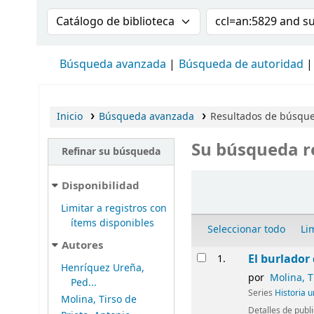
Buscar en el catálogo por:
Buscar en el cat
Búsqueda avanzada
Búsqueda de autoridad
Inicio
Búsqueda avanzada
Resultados de búsque
Su búsqueda r
Refinar su búsqueda
Ordenar
Disponibilidad
Limitar a registros con
ítems disponibles
Seleccionar todo
Li
Autores
Resultados
El burlador 
1.
Henríquez Ureña,
por
Molina, T
Ped...
Series
Historia u
Molina, Tirso de
Detalles de publ