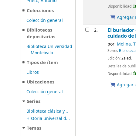
Prieto, Antonio
Disponibilidad:
Í
Colecciones
Agregar a
Colección general
Bibliotecas
El burlador
2.
cuidado de 
depositarias
por
Molina, T
Biblioteca Universidad
Series
Bibliotec
Monteávila
Edición:
2a ed.
Tipos de ítem
Detalles de publ
Libros
Disponibilidad:
Í
Ubicaciones
Agregar a
Colección general
Series
Biblioteca clásica y...
Historia universal d...
Temas