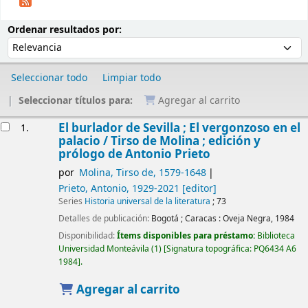
Ordenar
Ordenar por:
Ordenar resultados por:
Seleccionar todo
Limpiar todo
Seleccionar títulos para:
Agregar al carrito
Resultados
El burlador de Sevilla ; El vergonzoso en el
1.
palacio /
Tirso de Molina ; edición y
prólogo de Antonio Prieto
por
Molina, Tirso de
, 1579-1648
Prieto, Antonio
, 1929-2021
[editor]
Series
Historia universal de la literatura
; 73
Detalles de publicación:
Bogotá ; Caracas :
Oveja Negra,
1984
Disponibilidad:
Ítems disponibles para préstamo:
Biblioteca
Universidad Monteávila
(1)
Signatura topográfica:
PQ6434 A6
1984
.
Agregar al carrito