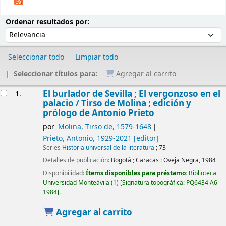
Ordenar
Ordenar por:
Ordenar resultados por:
Seleccionar todo
Limpiar todo
Seleccionar títulos para:
Agregar al carrito
Resultados
El burlador de Sevilla ; El vergonzoso en el
1.
palacio /
Tirso de Molina ; edición y
prólogo de Antonio Prieto
por
Molina, Tirso de
, 1579-1648
Prieto, Antonio
, 1929-2021
[editor]
Series
Historia universal de la literatura
; 73
Detalles de publicación:
Bogotá ; Caracas :
Oveja Negra,
1984
Disponibilidad:
Ítems disponibles para préstamo:
Biblioteca
Universidad Monteávila
(1)
Signatura topográfica:
PQ6434 A6
1984
.
Agregar al carrito