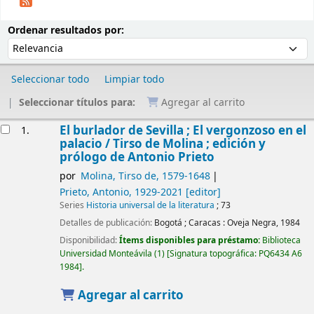
Ordenar
Ordenar por:
Ordenar resultados por:
Seleccionar todo
Limpiar todo
Seleccionar títulos para:
Agregar al carrito
Resultados
El burlador de Sevilla ; El vergonzoso en el
1.
palacio /
Tirso de Molina ; edición y
prólogo de Antonio Prieto
por
Molina, Tirso de
, 1579-1648
Prieto, Antonio
, 1929-2021
[editor]
Series
Historia universal de la literatura
; 73
Detalles de publicación:
Bogotá ; Caracas :
Oveja Negra,
1984
Disponibilidad:
Ítems disponibles para préstamo:
Biblioteca
Universidad Monteávila
(1)
Signatura topográfica:
PQ6434 A6
1984
.
Agregar al carrito