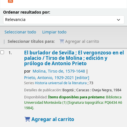
Ordenar
Ordenar por:
Ordenar resultados por:
Seleccionar todo
Limpiar todo
Seleccionar títulos para:
Agregar al carrito
Resultados
El burlador de Sevilla ; El vergonzoso en el
1.
palacio /
Tirso de Molina ; edición y
prólogo de Antonio Prieto
por
Molina, Tirso de
, 1579-1648
Prieto, Antonio
, 1929-2021
[editor]
Series
Historia universal de la literatura
; 73
Detalles de publicación:
Bogotá ; Caracas :
Oveja Negra,
1984
Disponibilidad:
Ítems disponibles para préstamo:
Biblioteca
Universidad Monteávila
(1)
Signatura topográfica:
PQ6434 A6
1984
.
Agregar al carrito