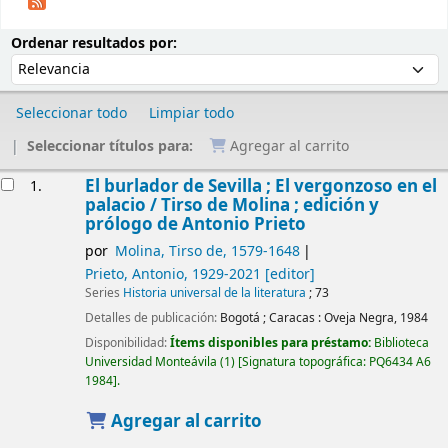
Ordenar
Ordenar por:
Ordenar resultados por:
Seleccionar todo
Limpiar todo
Seleccionar títulos para:
Agregar al carrito
Resultados
El burlador de Sevilla ; El vergonzoso en el
1.
palacio /
Tirso de Molina ; edición y
prólogo de Antonio Prieto
por
Molina, Tirso de
, 1579-1648
Prieto, Antonio
, 1929-2021
[editor]
Series
Historia universal de la literatura
; 73
Detalles de publicación:
Bogotá ; Caracas :
Oveja Negra,
1984
Disponibilidad:
Ítems disponibles para préstamo:
Biblioteca
Universidad Monteávila
(1)
Signatura topográfica:
PQ6434 A6
1984
.
Agregar al carrito