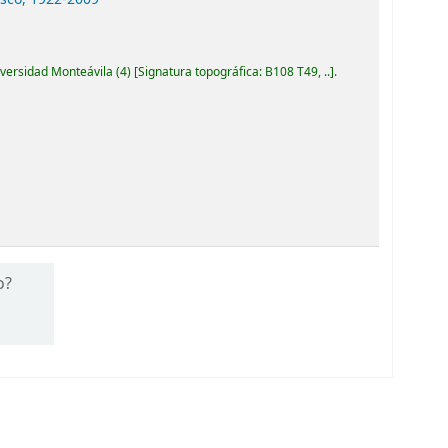
iversidad Monteávila
(4)
Signatura topográfica:
B108 T49, ..
.
o?