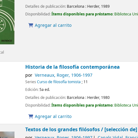
Detalles de publicación:
Barcelona :
Herder,
1989
Disponibilidad:
Ítems disponibles para préstamo:
Biblioteca Un
Agregar al carrito
cal
Historia de la filosofía contemporánea
por
Verneaux, Roger
, 1906-1997
Series
Curso de filosofía tomista
; 11
Edición:
5a ed.
Detalles de publicación:
Barcelona :
Herder,
1980
Disponibilidad:
Ítems disponibles para préstamo:
Biblioteca Un
Agregar al carrito
Textos de los grandes filósofos /
[selección de
por
Verneaux, Roger
, 1906-1997
Canals Vidal, Franc