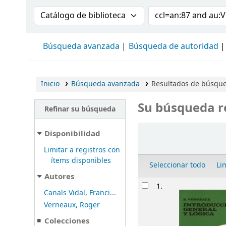
Buscar en el catálogo por:
Buscar en el cat
Búsqueda avanzada
Búsqueda de autoridad
Inicio
Búsqueda avanzada
Resultados de búsque
Su búsqueda r
Refinar su búsqueda
Ordenar
Disponibilidad
Limitar a registros con
ítems disponibles
Seleccionar todo
Li
Autores
Resultados
1.
Canals Vidal, Franci...
Verneaux, Roger
Colecciones