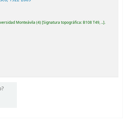
iversidad Monteávila
(4)
Signatura topográfica:
B108 T49, ..
.
o?