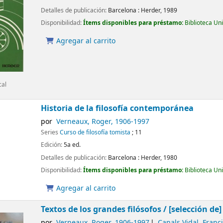
Detalles de publicación:
Barcelona :
Herder,
1989
Disponibilidad:
Ítems disponibles para préstamo:
Biblioteca Un
Agregar al carrito
cal
Historia de la filosofía contemporánea
por
Verneaux, Roger
, 1906-1997
Series
Curso de filosofía tomista
; 11
Edición:
5a ed.
Detalles de publicación:
Barcelona :
Herder,
1980
Disponibilidad:
Ítems disponibles para préstamo:
Biblioteca Un
Agregar al carrito
Textos de los grandes filósofos /
[selección de
por
Verneaux, Roger
, 1906-1997
Canals Vidal, Franc