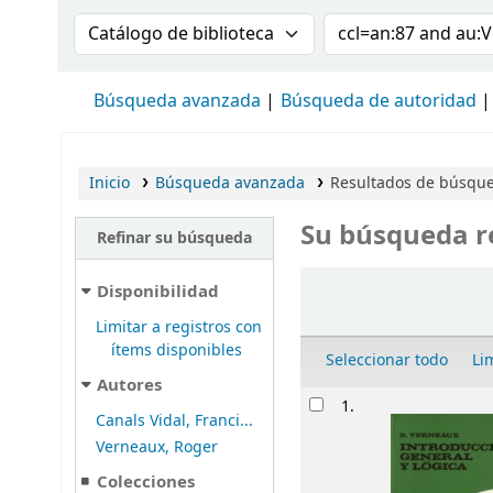
Buscar en el catálogo por:
Buscar en el cat
Búsqueda avanzada
Búsqueda de autoridad
Inicio
Búsqueda avanzada
Resultados de búsque
Su búsqueda r
Refinar su búsqueda
Ordenar
Disponibilidad
Limitar a registros con
ítems disponibles
Seleccionar todo
Li
Autores
Resultados
1.
Canals Vidal, Franci...
Verneaux, Roger
Colecciones