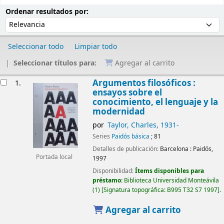
Ordenar
Ordenar por:
Ordenar resultados por:
Seleccionar todo
Limpiar todo
Seleccionar títulos para:
Agregar al carrito
Resultados
Argumentos filosóficos :
1.
ensayos sobre el
conocimiento, el lenguaje y la
modernidad
por
Taylor, Charles
, 1931-
Series
Paidós básica
; 81
Detalles de publicación:
Barcelona :
Paidós,
Portada local
1997
Disponibilidad:
Ítems disponibles para
préstamo:
Biblioteca Universidad Monteávila
(1)
Signatura topográfica:
B995 T32 S7 1997
.
Agregar al carrito