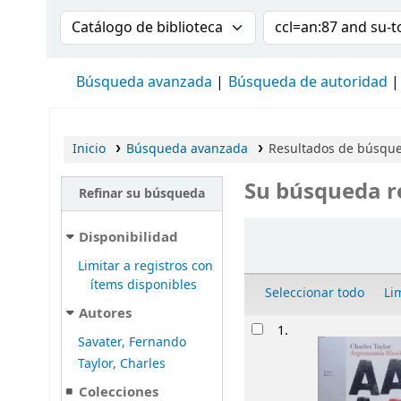
Buscar en el catálogo por:
Buscar en el cat
Búsqueda avanzada
Búsqueda de autoridad
Inicio
Búsqueda avanzada
Resultados de búsque
Su búsqueda r
Refinar su búsqueda
Ordenar
Disponibilidad
Limitar a registros con
ítems disponibles
Seleccionar todo
Li
Autores
Resultados
1.
Savater, Fernando
Taylor, Charles
Colecciones