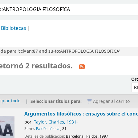
álogo
Bibliotecas
da para 'ccl=an:87 and su-to:ANTROPOLOGIA FILOSOFICA'
etornó 2 resultados.
Ord
mpiar todo
Seleccionar títulos para:
Agregar al carrito
Argumentos filosóficos : ensayos sobre el con
por
Taylor, Charles
, 1931-
Series
Paidós básica
; 81
Detalles de publicación:
Barcelona :
Paidós,
1997