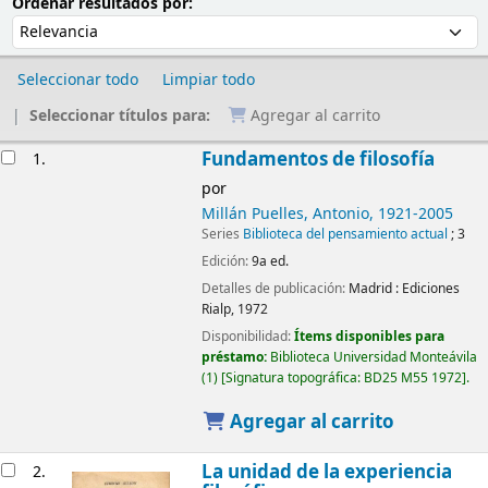
Ordenar
Ordenar por:
Ordenar resultados por:
Seleccionar todo
Limpiar todo
Seleccionar títulos para:
Agregar al carrito
Resultados
Fundamentos de filosofía
1.
por
Millán Puelles, Antonio
, 1921-2005
Series
Biblioteca del pensamiento actual
; 3
Edición:
9a ed.
Detalles de publicación:
Madrid :
Ediciones
Rialp,
1972
Disponibilidad:
Ítems disponibles para
préstamo:
Biblioteca Universidad Monteávila
(1)
Signatura topográfica:
BD25 M55 1972
.
Agregar al carrito
La unidad de la experiencia
2.