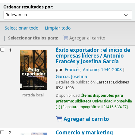
Ordenar
Ordenar por:
Ordenar resultados por:
Seleccionar todo
Limpiar todo
Seleccionar títulos para:
Agregar al carrito
Resultados
Éxito exportador : el inicio de
1.
empresas líderes /
Antonio
Francés y Josefina García
por
Francés, Antonio
, 1944-2008
García, Josefina
Detalles de publicación:
Caracas :
Ediciones
IESA,
1998
Disponibilidad:
Ítems disponibles para
Portada local
préstamo:
Biblioteca Universidad Monteávila
(1)
Signatura topográfica:
HF1416.6 V4 F7
.
Agregar al carrito
Comercio y marketing
2.