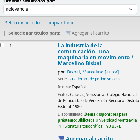
Ordenar
Ordenar por:
Ordenar resultados por:
Seleccionar todo
Limpiar todo
Seleccionar títulos para:
Agregar al carrito
Resultados
La industria de la
1.
comunicación : una
maquinaria en movimiento
/
Marcelino Bisbal.
por
Bisbal, Marcelino
[autor]
Series
Cuadernos de periodismo
; 3
Idioma:
Español
Editor:
Caracas, Venezuela :
Colegio Nacional
de Periodistas de Venezuela, Seccional Distrito
Federal,
1980
Disponibilidad:
Ítems disponibles para
préstamo:
Biblioteca Universidad Monteávila
(1)
Signatura topográfica:
P90 B57
.
Agregar al carrito