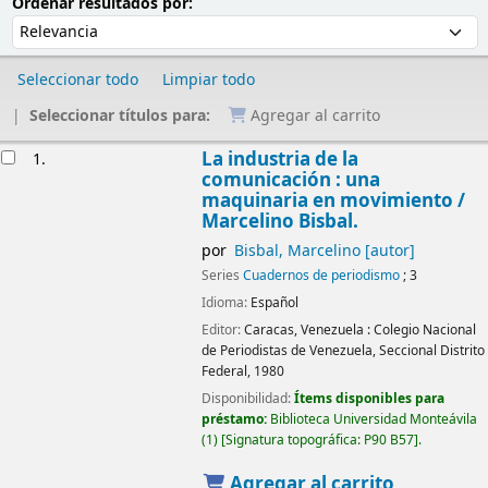
Ordenar
Ordenar por:
Ordenar resultados por:
Seleccionar todo
Limpiar todo
Seleccionar títulos para:
Agregar al carrito
Resultados
La industria de la
1.
comunicación : una
maquinaria en movimiento
/
Marcelino Bisbal.
por
Bisbal, Marcelino
[autor]
Series
Cuadernos de periodismo
; 3
Idioma:
Español
Editor:
Caracas, Venezuela :
Colegio Nacional
de Periodistas de Venezuela, Seccional Distrito
Federal,
1980
Disponibilidad:
Ítems disponibles para
préstamo:
Biblioteca Universidad Monteávila
(1)
Signatura topográfica:
P90 B57
.
Agregar al carrito