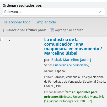
Ordenar
Ordenar por:
Ordenar resultados por:
Seleccionar todo
Limpiar todo
Seleccionar títulos para:
Agregar al carrito
Resultados
La industria de la
1.
comunicación : una
maquinaria en movimiento
/
Marcelino Bisbal.
por
Bisbal, Marcelino
[autor]
Series
Cuadernos de periodismo
; 3
Idioma:
Español
Editor:
Caracas, Venezuela :
Colegio Nacional
de Periodistas de Venezuela, Seccional Distrito
Federal,
1980
Disponibilidad:
Ítems disponibles para
préstamo:
Biblioteca Universidad Monteávila
(1)
Signatura topográfica:
P90 B57
.