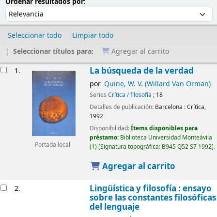
Ordenar
Ordenar por:
Ordenar resultados por:
Seleccionar todo
Limpiar todo
Seleccionar títulos para:
Agregar al carrito
Resultados
La búsqueda de la verdad
1.
por
Quine, W. V. (Willard Van Orman)
Series
Crítica / filosofía
; 18
Detalles de publicación:
Barcelona :
Crítica,
1992
Disponibilidad:
Ítems disponibles para
préstamo:
Biblioteca Universidad Monteávila
Portada local
(1)
Signatura topográfica:
B945 Q52 S7 1992
.
Agregar al carrito
Lingüística y filosofía : ensayo
2.
sobre las constantes filosóficas
del lenguaje