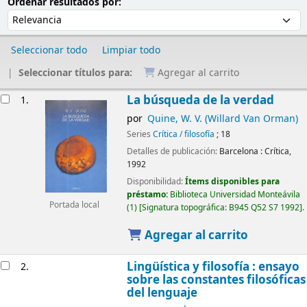
Ordenar
Ordenar por:
Ordenar resultados por:
Seleccionar todo
Limpiar todo
Seleccionar títulos para:
Agregar al carrito
Resultados
La búsqueda de la verdad
1.
por
Quine, W. V. (Willard Van Orman)
Series
Crítica / filosofía
; 18
Detalles de publicación:
Barcelona :
Crítica,
1992
Disponibilidad:
Ítems disponibles para
préstamo:
Biblioteca Universidad Monteávila
Portada local
(1)
Signatura topográfica:
B945 Q52 S7 1992
.
Agregar al carrito
Lingüística y filosofía : ensayo
2.
sobre las constantes filosóficas
del lenguaje