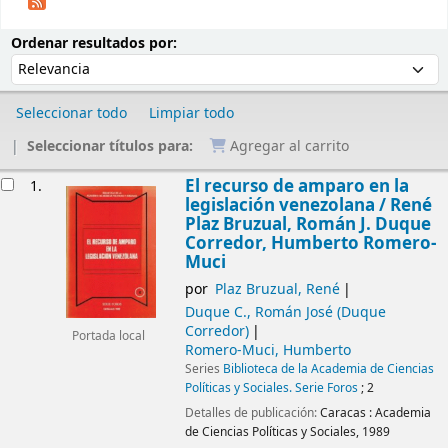
Ordenar
Ordenar por:
Ordenar resultados por:
Seleccionar todo
Limpiar todo
Seleccionar títulos para:
Agregar al carrito
Resultados
El recurso de amparo en la
1.
legislación venezolana /
René
Plaz Bruzual, Román J. Duque
Corredor, Humberto Romero-
Muci
por
Plaz Bruzual, René
Duque C., Román José (Duque
Corredor)
Portada local
Romero-Muci, Humberto
Series
Biblioteca de la Academia de Ciencias
Políticas y Sociales. Serie Foros
; 2
Detalles de publicación:
Caracas :
Academia
de Ciencias Políticas y Sociales,
1989