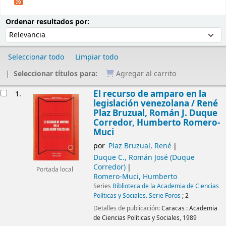
Ordenar
Ordenar por:
Ordenar resultados por:
Seleccionar todo
Limpiar todo
Seleccionar títulos para:
Agregar al carrito
Resultados
El recurso de amparo en la
1.
legislación venezolana /
René
Plaz Bruzual, Román J. Duque
Corredor, Humberto Romero-
Muci
por
Plaz Bruzual, René
Duque C., Román José (Duque
Corredor)
Portada local
Romero-Muci, Humberto
Series
Biblioteca de la Academia de Ciencias
Políticas y Sociales. Serie Foros
; 2
Detalles de publicación:
Caracas :
Academia
de Ciencias Políticas y Sociales,
1989