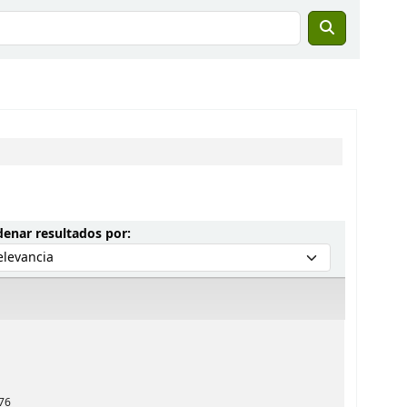
Ordenar por:
enar resultados por:
76