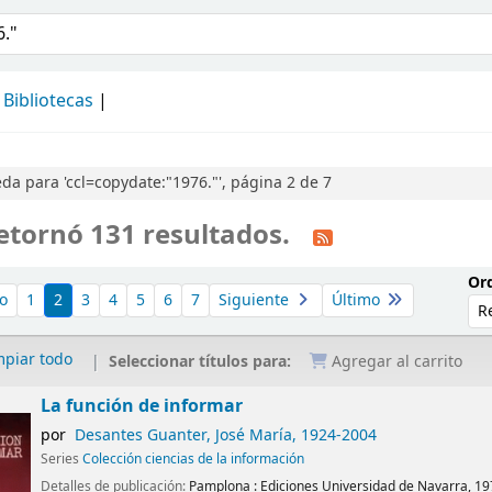
álogo
Bibliotecas
a para 'ccl=copydate:"1976."', página 2 de 7
etornó 131 resultados.
Ord
o
1
2
3
4
5
6
7
Siguiente
Último
mpiar todo
Seleccionar títulos para:
Agregar al carrito
La función de informar
por
Desantes Guanter, José María
, 1924-2004
Series
Colección ciencias de la información
Detalles de publicación:
Pamplona :
Ediciones Universidad de Navarra,
19