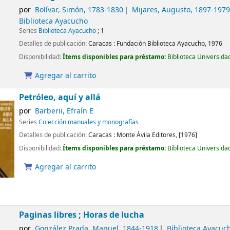
por
Bolívar, Simón
, 1783-1830
Mijares, Augusto
, 1897-197
Biblioteca Ayacucho
Series
Biblioteca Ayacucho
; 1
Detalles de publicación:
Caracas :
Fundación Biblioteca Ayacucho,
1976
Disponibilidad:
Ítems disponibles para préstamo:
Biblioteca Universida
Agregar al carrito
Petróleo, aquí y allá
por
Barberii, Efraín E
Series
Colección manuales y monografías
Detalles de publicación:
Caracas :
Monte Ávila Editores,
[1976]
Disponibilidad:
Ítems disponibles para préstamo:
Biblioteca Universida
Agregar al carrito
Paginas libres ; Horas de lucha
por
González Prada, Manuel
, 1844-1918
Biblioteca Ayacuc