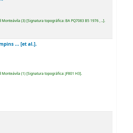
d Monteávila
(3)
Signatura topográfica:
BA PQ7083 B5 1976 , ..
.
ins ... [et al.].
d Monteávila
(1)
Signatura topográfica:
JF801 H3
.