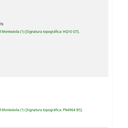
76
d Monteávila
(1)
Signatura topográfica:
HQ10 O7
.
d Monteávila
(1)
Signatura topográfica:
PN4964 B5
.