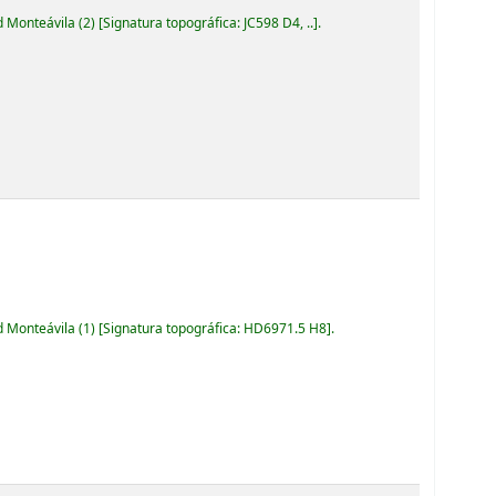
d Monteávila
(2)
Signatura topográfica:
JC598 D4, ..
.
d Monteávila
(1)
Signatura topográfica:
HD6971.5 H8
.