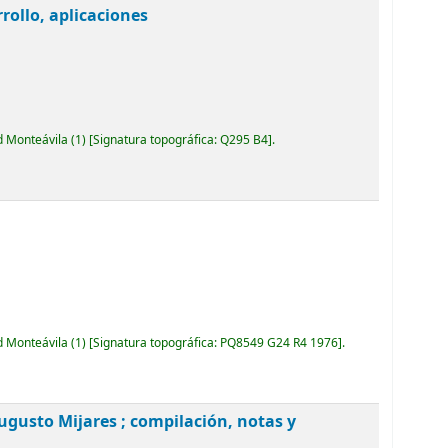
rollo, aplicaciones
d Monteávila
(1)
Signatura topográfica:
Q295 B4
.
d Monteávila
(1)
Signatura topográfica:
PQ8549 G24 R4 1976
.
ugusto Mijares ; compilación, notas y