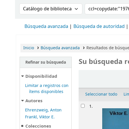
Buscar en el catálogo por:
Buscar en el cat
Búsqueda avanzada
Búsqueda de autoridad
Inicio
Búsqueda avanzada
Resultados de búsqued
Su búsqueda r
Refinar su búsqueda
Ordenar
Disponibilidad
Limitar a registros con
ítems disponibles
Seleccionar todo
Li
Autores
Resultados
1.
Ehrenzweig, Anton
Frankl, Viktor E.
Colecciones