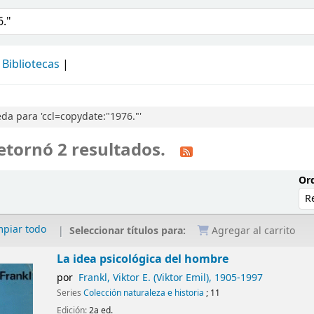
álogo
Bibliotecas
a para 'ccl=copydate:"1976."'
etornó 2 resultados.
Ord
mpiar todo
Seleccionar títulos para:
Agregar al carrito
La idea psicológica del hombre
por
Frankl, Viktor E. (Viktor Emil)
, 1905-1997
Series
Colección naturaleza e historia
; 11
Edición:
2a ed.