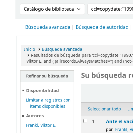
Buscar en el catálogo por:
Buscar en el cat
Búsqueda avanzada
Búsqueda de autoridad
Inicio
Búsqueda avanzada
Resultados de búsqueda para 'ccl=copydate:"1990.
Viktor E. and ( (allrecords,AlwaysMatches='') and (not
Su búsqueda r
Refinar su búsqueda
Ordenar
Disponibilidad
Limitar a registros con
ítems disponibles
Seleccionar todo
Li
Autores
Resultados
Ante el vac
1.
Frankl, Viktor E.
por
Frankl, Vi