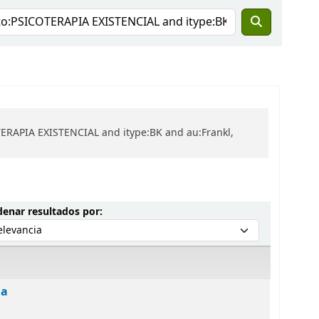
TERAPIA EXISTENCIAL and itype:BK and au:Frankl,
Ordenar por:
enar resultados por:
ia