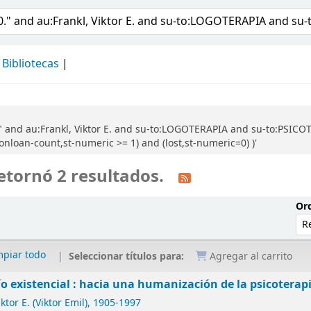
álogo
Bibliotecas
" and au:Frankl, Viktor E. and su-to:LOGOTERAPIA and su-to:PSICO
-onloan-count,st-numeric >= 1) and (lost,st-numeric=0) )'
etornó 2 resultados.
Ord
mpiar todo
Seleccionar títulos para:
Agregar al carrito
ío existencial : hacia una humanización de la psicoterap
ktor E. (Viktor Emil)
, 1905-1997