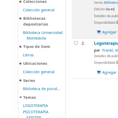
Colecciones
Series
Bibliotec
Edición:
6a ed.
Colección general
Detalles de publ
Bibliotecas
Disponibilidad:
depositarias
Agregar a
Biblioteca Universidad
Monteávila
Logoterapia
2.
Tipos de ítem
por
Frankl, Vi
Libros
Detalles de publ
Disponibilidad:
Ubicaciones
Colección general
Agregar a
Series
Biblioteca de psicol...
Temas
LOGOTERAPIA
PSICOTERAPIA
EXISTEN...