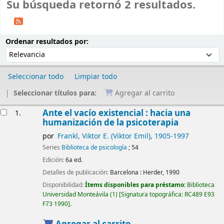
Su búsqueda retornó 2 resultados.
Ordenar
Ordenar por:
Ordenar resultados por:
Seleccionar todo
Limpiar todo
Seleccionar títulos para:
Agregar al carrito
Resultados
Ante el vacío existencial : hacia una
1.
humanización de la psicoterapia
por
Frankl, Viktor E. (Viktor Emil)
, 1905-1997
Series
Biblioteca de psicología
; 54
Edición:
6a ed.
Detalles de publicación:
Barcelona :
Herder,
1990
Disponibilidad:
Ítems disponibles para préstamo:
Biblioteca
Universidad Monteávila
(1)
Signatura topográfica:
RC489 E93
F73 1990
.