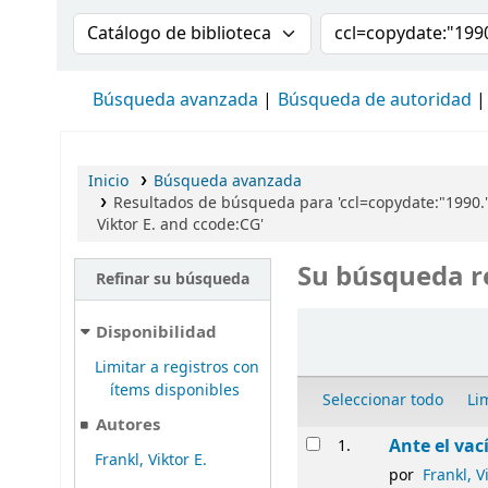
Buscar en el catálogo por:
Buscar en el cat
Búsqueda avanzada
Búsqueda de autoridad
Inicio
Búsqueda avanzada
Resultados de búsqueda para 'ccl=copydate:"1990.
Viktor E. and ccode:CG'
Su búsqueda r
Refinar su búsqueda
Ordenar
Disponibilidad
Limitar a registros con
ítems disponibles
Seleccionar todo
Li
Autores
Resultados
Ante el vac
1.
Frankl, Viktor E.
por
Frankl, Vi