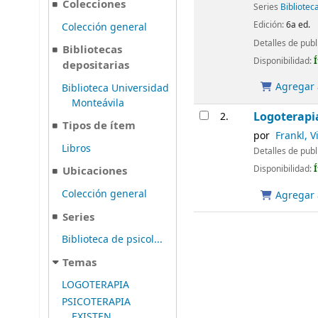
Colecciones
Series
Bibliotec
Edición:
6a ed.
Colección general
Detalles de publ
Bibliotecas
Disponibilidad:
depositarias
Agregar a
Biblioteca Universidad
Monteávila
Logoterapia
2.
Tipos de ítem
por
Frankl, Vi
Libros
Detalles de publ
Disponibilidad:
Ubicaciones
Colección general
Agregar a
Series
Biblioteca de psicol...
Temas
LOGOTERAPIA
PSICOTERAPIA
EXISTEN...