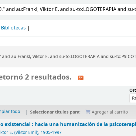
álogo
Bibliotecas
" and au:Frankl, Viktor E. and su-to:LOGOTERAPIA and su-to:PSICO
etornó 2 resultados.
Ord
mpiar todo
Seleccionar títulos para:
Agregar al carrito
ío existencial : hacia una humanización de la psicoterap
ktor E. (Viktor Emil)
, 1905-1997