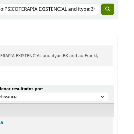
TERAPIA EXISTENCIAL and itype:BK and au:Frankl,
Ordenar por:
enar resultados por:
ia