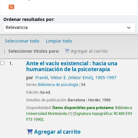
Ordenar
Ordenar por:
Ordenar resultados por:
Seleccionar todo
Limpiar todo
Seleccionar títulos para:
Agregar al carrito
Resultados
Ante el vacío existencial : hacia una
1.
humanización de la psicoterapia
por
Frankl, Viktor E. (Viktor Emil)
, 1905-1997
Series
Biblioteca de psicología
; 54
Edición:
6a ed.
Detalles de publicación:
Barcelona :
Herder,
1990
Disponibilidad:
Ítems disponibles para préstamo:
Biblioteca
Universidad Monteávila
(1)
Signatura topográfica:
RC489 E93
F73 1990
.
Agregar al carrito