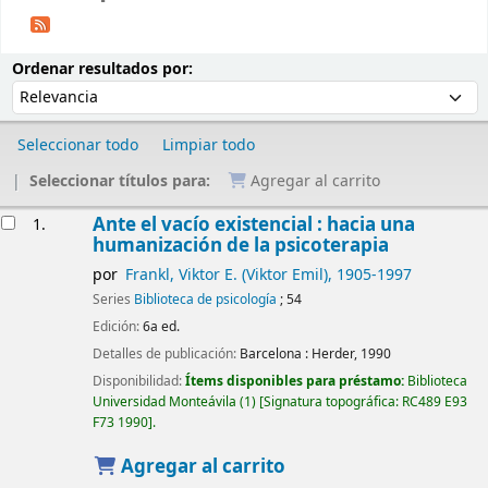
Ordenar
Ordenar por:
Ordenar resultados por:
Seleccionar todo
Limpiar todo
Seleccionar títulos para:
Agregar al carrito
Resultados
Ante el vacío existencial : hacia una
1.
humanización de la psicoterapia
por
Frankl, Viktor E. (Viktor Emil)
, 1905-1997
Series
Biblioteca de psicología
; 54
Edición:
6a ed.
Detalles de publicación:
Barcelona :
Herder,
1990
Disponibilidad:
Ítems disponibles para préstamo:
Biblioteca
Universidad Monteávila
(1)
Signatura topográfica:
RC489 E93
F73 1990
.
Agregar al carrito