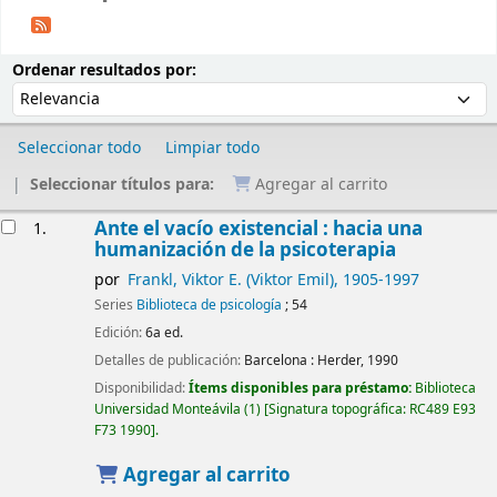
Ordenar
Ordenar por:
Ordenar resultados por:
Seleccionar todo
Limpiar todo
Seleccionar títulos para:
Agregar al carrito
Resultados
Ante el vacío existencial : hacia una
1.
humanización de la psicoterapia
por
Frankl, Viktor E. (Viktor Emil)
, 1905-1997
Series
Biblioteca de psicología
; 54
Edición:
6a ed.
Detalles de publicación:
Barcelona :
Herder,
1990
Disponibilidad:
Ítems disponibles para préstamo:
Biblioteca
Universidad Monteávila
(1)
Signatura topográfica:
RC489 E93
F73 1990
.
Agregar al carrito