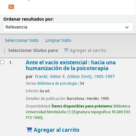
Ordenar
Ordenar por:
Ordenar resultados por:
Seleccionar todo
Limpiar todo
Seleccionar títulos para:
Agregar al carrito
Resultados
Ante el vacío existencial : hacia una
1.
humanización de la psicoterapia
por
Frankl, Viktor E. (Viktor Emil)
, 1905-1997
Series
Biblioteca de psicología
; 54
Edición:
6a ed.
Detalles de publicación:
Barcelona :
Herder,
1990
Disponibilidad:
Ítems disponibles para préstamo:
Biblioteca
Universidad Monteávila
(1)
Signatura topográfica:
RC489 E93
F73 1990
.
Agregar al carrito