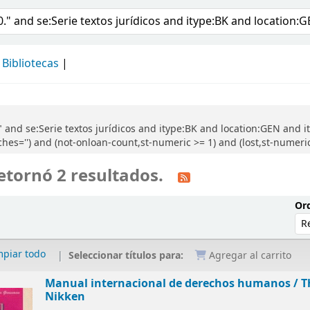
álogo
Bibliotecas
" and se:Serie textos jurídicos and itype:BK and location:GEN a
='') and (not-onloan-count,st-numeric >= 1) and (lost,st-numeric=
etornó 2 resultados.
Ord
mpiar todo
Seleccionar títulos para:
Agregar al carrito
Manual internacional de derechos humanos /
T
Nikken