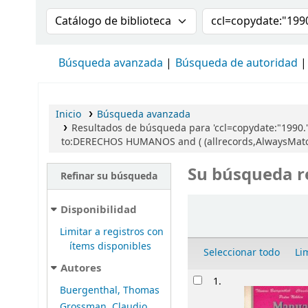
Buscar en el catálogo por:
Buscar en el cat
Búsqueda avanzada
Búsqueda de autoridad
Inicio
Búsqueda avanzada
Resultados de búsqueda para 'ccl=copydate:"1990.
to:DERECHOS HUMANOS and ( (allrecords,AlwaysMatches
Su búsqueda r
Refinar su búsqueda
Ordenar
Disponibilidad
Limitar a registros con
ítems disponibles
Seleccionar todo
Li
Autores
Resultados
1.
Buergenthal, Thomas
Grossman, Claudio