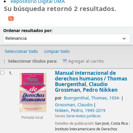
Repositorio Digital UMA
Su búsqueda retornó 2 resultados.
Ordenar
Ordenar por:
Ordenar resultados por:
Seleccionar todo
Limpiar todo
Seleccionar títulos para:
Agregar al carrito
Resultados
Manual internacional de
1.
derechos humanos /
Thomas
Buergenthal, Claudio
Grossman, Pedro Nikken
por
Buergenthal, Thomas
, 1934-
Grossman, Claudio
Nikken, Pedro
, 1945-2019
Series
Serie textos jurídicos
Portada local
Detalles de publicación:
San José, Costa Rica :
Instituto Interamericano de Derechos