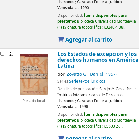
Humanos
;
Caracas :
Editorial Jurídica
Venezolana :
1990
Disponibilidad:
Ítems disponibles para
préstamo:
Biblioteca Universidad Monteávila
(1)
Signatura topográfica:
K3240.4 B8
.
Agregar al carrito
Los Estados de excepción y los
2.
derechos humanos en América
Latina
por
Zovatto G., Daniel
, 1957-
Series
Serie textos jurídicos
Detalles de publicación:
San José, Costa Rica :
Instituto Interamericano de Derechos
Humanos
;
Caracas :
Editorial Jurídica
Portada local
Venezolana,
1990
Disponibilidad:
Ítems disponibles para
préstamo:
Biblioteca Universidad Monteávila
(1)
Signatura topográfica:
KG603 Z6
.
Agregar al carrito