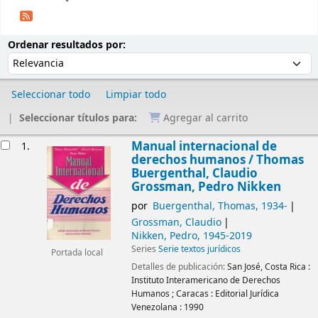
Ordenar
Ordenar por:
Ordenar resultados por:
Seleccionar todo
Limpiar todo
Seleccionar títulos para:
Agregar al carrito
Resultados
Manual internacional de
1.
derechos humanos /
Thomas
Buergenthal, Claudio
Grossman, Pedro Nikken
por
Buergenthal, Thomas
, 1934-
Grossman, Claudio
Nikken, Pedro
, 1945-2019
Series
Serie textos jurídicos
Portada local
Detalles de publicación:
San José, Costa Rica :
Instituto Interamericano de Derechos
Humanos
;
Caracas :
Editorial Jurídica
Venezolana :
1990