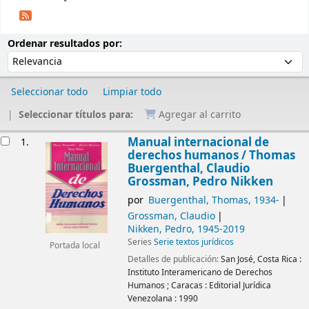
Ordenar
Ordenar por:
Ordenar resultados por:
Seleccionar todo
Limpiar todo
Seleccionar títulos para:
Agregar al carrito
Resultados
Manual internacional de
1.
derechos humanos /
Thomas
Buergenthal, Claudio
Grossman, Pedro Nikken
por
Buergenthal, Thomas
, 1934-
Grossman, Claudio
Nikken, Pedro
, 1945-2019
Series
Serie textos jurídicos
Portada local
Detalles de publicación:
San José, Costa Rica :
Instituto Interamericano de Derechos
Humanos
;
Caracas :
Editorial Jurídica
Venezolana :
1990