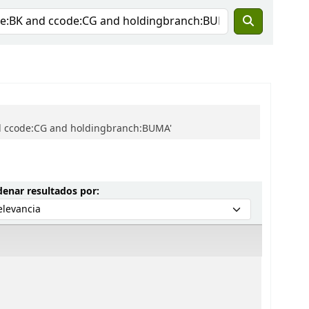
nd ccode:CG and holdingbranch:BUMA'
Ordenar por:
enar resultados por: