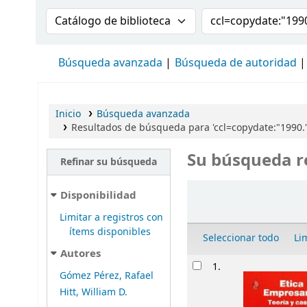
Buscar en el catálogo por:
Buscar en el cat
Búsqueda avanzada
Búsqueda de autoridad
Inicio
Búsqueda avanzada
Resultados de búsqueda para 'ccl=copydate:"1990
Su búsqueda r
Refinar su búsqueda
Ordenar
Disponibilidad
Limitar a registros con
ítems disponibles
Seleccionar todo
Li
Autores
Resultados
1.
Gómez Pérez, Rafael
Hitt, William D.