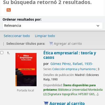
Su búsqueda retornó 2 resultados.
Ordenar
Ordenar por:
Ordenar resultados por:
Seleccionar todo
Limpiar todo
Seleccionar títulos para:
Agregar al carrito
Resultados
Ética empresarial : teoría y
1.
casos
por
Gómez Pérez, Rafael
, 1935-
Series
Colección empresa y humanismo
; 3
Detalles de publicación:
Madrid :
Ediciones
Rialp,
1990
Disponibilidad:
Ítems disponibles para
préstamo:
Biblioteca Universidad Monteávila
Portada local
(2)
Signatura topográfica:
HF5387 G65, ..
.
Agregar al carrito