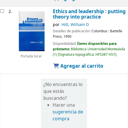
Ethics and leadership : putting
2.
theory into practice
por
Hitt, William D
Detalles de publicación:
Columbus :
Battelle
Press,
1990
Disponibilidad:
Ítems disponibles para
préstamo:
Biblioteca Universidad Monteávila
(1)
Signatura topográfica:
HF5387 H57
.
Portada local
Agregar al carrito
¿No encuentras lo
que estás
buscando?
Hacer una
sugerencia de
compra