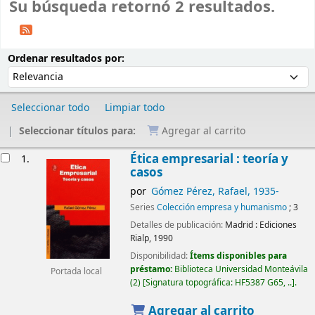
Su búsqueda retornó 2 resultados.
Ordenar
Ordenar por:
Ordenar resultados por:
Seleccionar todo
Limpiar todo
Seleccionar títulos para:
Agregar al carrito
Resultados
Ética empresarial : teoría y
1.
casos
por
Gómez Pérez, Rafael
, 1935-
Series
Colección empresa y humanismo
; 3
Detalles de publicación:
Madrid :
Ediciones
Rialp,
1990
Disponibilidad:
Ítems disponibles para
préstamo:
Biblioteca Universidad Monteávila
Portada local
(2)
Signatura topográfica:
HF5387 G65, ..
.
Agregar al carrito