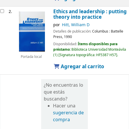
Ethics and leadership : putting
2.
theory into practice
por
Hitt, William D
Detalles de publicación:
Columbus :
Battelle
Press,
1990
Disponibilidad:
Ítems disponibles para
préstamo:
Biblioteca Universidad Monteávila
(1)
Signatura topográfica:
HF5387 H57
.
Portada local
Agregar al carrito
¿No encuentras lo
que estás
buscando?
Hacer una
sugerencia de
compra