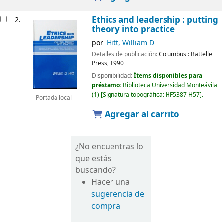
Ethics and leadership : putting
2.
theory into practice
por
Hitt, William D
Detalles de publicación:
Columbus :
Battelle
Press,
1990
Disponibilidad:
Ítems disponibles para
préstamo:
Biblioteca Universidad Monteávila
(1)
Signatura topográfica:
HF5387 H57
.
Portada local
Agregar al carrito
¿No encuentras lo
que estás
buscando?
Hacer una
sugerencia de
compra