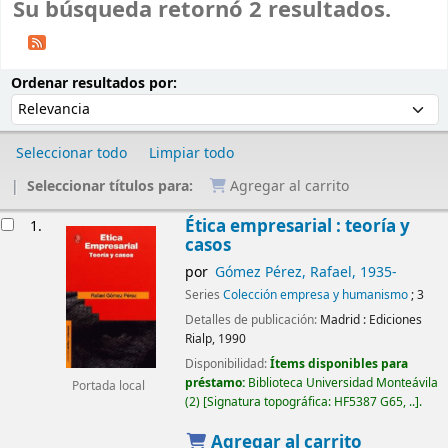
Su búsqueda retornó 2 resultados.
Ordenar
Ordenar por:
Ordenar resultados por:
Seleccionar todo
Limpiar todo
Seleccionar títulos para:
Agregar al carrito
Resultados
Ética empresarial : teoría y
1.
casos
por
Gómez Pérez, Rafael
, 1935-
Series
Colección empresa y humanismo
; 3
Detalles de publicación:
Madrid :
Ediciones
Rialp,
1990
Disponibilidad:
Ítems disponibles para
préstamo:
Biblioteca Universidad Monteávila
Portada local
(2)
Signatura topográfica:
HF5387 G65, ..
.
Agregar al carrito