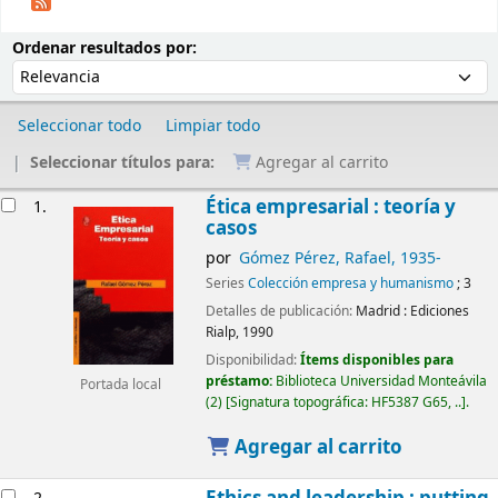
Ordenar
Ordenar por:
Ordenar resultados por:
Seleccionar todo
Limpiar todo
Seleccionar títulos para:
Agregar al carrito
Resultados
Ética empresarial : teoría y
1.
casos
por
Gómez Pérez, Rafael
, 1935-
Series
Colección empresa y humanismo
; 3
Detalles de publicación:
Madrid :
Ediciones
Rialp,
1990
Disponibilidad:
Ítems disponibles para
préstamo:
Biblioteca Universidad Monteávila
Portada local
(2)
Signatura topográfica:
HF5387 G65, ..
.
Agregar al carrito