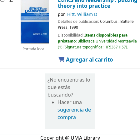
Ethics and leadership : putting
2.
theory into practice
por
Hitt, William D
Detalles de publicación:
Columbus :
Battelle
Press,
1990
Disponibilidad:
Ítems disponibles para
préstamo:
Biblioteca Universidad Monteávila
(1)
Signatura topográfica:
HF5387 H57
.
Portada local
Agregar al carrito
¿No encuentras lo
que estás
buscando?
Hacer una
sugerencia de
compra
Copyright @ UMA Library