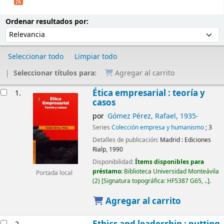
Ordenar
Ordenar por:
Ordenar resultados por:
Seleccionar todo
Limpiar todo
Seleccionar títulos para:
Agregar al carrito
Resultados
Ética empresarial : teoría y
1.
casos
por
Gómez Pérez, Rafael
, 1935-
Series
Colección empresa y humanismo
; 3
Detalles de publicación:
Madrid :
Ediciones
Rialp,
1990
Disponibilidad:
Ítems disponibles para
préstamo:
Biblioteca Universidad Monteávila
Portada local
(2)
Signatura topográfica:
HF5387 G65, ..
.
Agregar al carrito