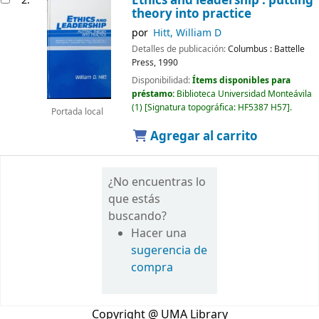
Ethics and leadership : putting
2.
theory into practice
por
Hitt, William D
Detalles de publicación:
Columbus :
Battelle
Press,
1990
Disponibilidad:
Ítems disponibles para
préstamo:
Biblioteca Universidad Monteávila
(1)
Signatura topográfica:
HF5387 H57
.
Portada local
Agregar al carrito
¿No encuentras lo
que estás
buscando?
Hacer una
sugerencia de
compra
Copyright @ UMA Library