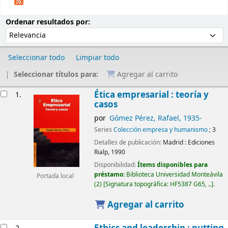
Ordenar
Ordenar por:
Ordenar resultados por:
Seleccionar todo
Limpiar todo
Seleccionar títulos para:
Agregar al carrito
Resultados
Ética empresarial : teoría y
1.
casos
por
Gómez Pérez, Rafael
, 1935-
Series
Colección empresa y humanismo
; 3
Detalles de publicación:
Madrid :
Ediciones
Rialp,
1990
Disponibilidad:
Ítems disponibles para
préstamo:
Biblioteca Universidad Monteávila
Portada local
(2)
Signatura topográfica:
HF5387 G65, ..
.
Agregar al carrito