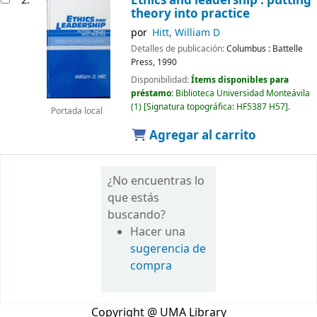
Ethics and leadership : putting
2.
theory into practice
por
Hitt, William D
Detalles de publicación:
Columbus :
Battelle
Press,
1990
Disponibilidad:
Ítems disponibles para
préstamo:
Biblioteca Universidad Monteávila
(1)
Signatura topográfica:
HF5387 H57
.
Portada local
Agregar al carrito
¿No encuentras lo
que estás
buscando?
Hacer una
sugerencia de
compra
Copyright @ UMA Library