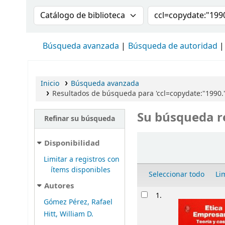
Buscar en el catálogo por:
Buscar en el cat
Búsqueda avanzada
Búsqueda de autoridad
Inicio
Búsqueda avanzada
Resultados de búsqueda para 'ccl=copydate:"1990.
Su búsqueda r
Refinar su búsqueda
Ordenar
Disponibilidad
Limitar a registros con
ítems disponibles
Seleccionar todo
Li
Autores
Resultados
1.
Gómez Pérez, Rafael
Hitt, William D.