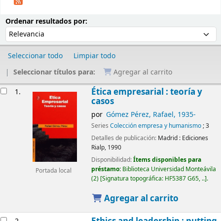
Ordenar
Ordenar por:
Ordenar resultados por:
Seleccionar todo
Limpiar todo
Seleccionar títulos para:
Agregar al carrito
Resultados
Ética empresarial : teoría y
1.
casos
por
Gómez Pérez, Rafael
, 1935-
Series
Colección empresa y humanismo
; 3
Detalles de publicación:
Madrid :
Ediciones
Rialp,
1990
Disponibilidad:
Ítems disponibles para
préstamo:
Biblioteca Universidad Monteávila
Portada local
(2)
Signatura topográfica:
HF5387 G65, ..
.
Agregar al carrito