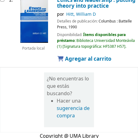
Ethics and leadership : putting
2.
theory into practice
por
Hitt, William D
Detalles de publicación:
Columbus :
Battelle
Press,
1990
Disponibilidad:
Ítems disponibles para
préstamo:
Biblioteca Universidad Monteávila
(1)
Signatura topográfica:
HF5387 H57
.
Portada local
Agregar al carrito
¿No encuentras lo
que estás
buscando?
Hacer una
sugerencia de
compra
Copyright @ UMA Library