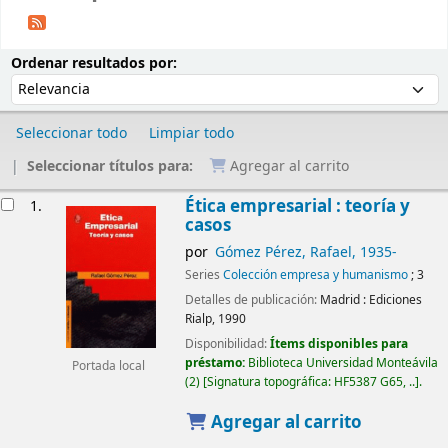
Ordenar
Ordenar por:
Ordenar resultados por:
Seleccionar todo
Limpiar todo
Seleccionar títulos para:
Agregar al carrito
Resultados
Ética empresarial : teoría y
1.
casos
por
Gómez Pérez, Rafael
, 1935-
Series
Colección empresa y humanismo
; 3
Detalles de publicación:
Madrid :
Ediciones
Rialp,
1990
Disponibilidad:
Ítems disponibles para
préstamo:
Biblioteca Universidad Monteávila
Portada local
(2)
Signatura topográfica:
HF5387 G65, ..
.
Agregar al carrito