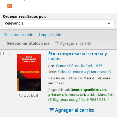
Ordenar
Ordenar por:
Ordenar resultados por:
Seleccionar todo
Limpiar todo
Seleccionar títulos para:
Agregar al carrito
Resultados
Ética empresarial : teoría y
1.
casos
por
Gómez Pérez, Rafael
, 1935-
Series
Colección empresa y humanismo
; 3
Detalles de publicación:
Madrid :
Ediciones
Rialp,
1990
Disponibilidad:
Ítems disponibles para
préstamo:
Biblioteca Universidad Monteávila
Portada local
(2)
Signatura topográfica:
HF5387 G65, ..
.
Agregar al carrito