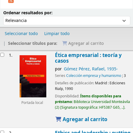
Ordenar
Ordenar por:
Ordenar resultados por:
Seleccionar todo
Limpiar todo
Seleccionar títulos para:
Agregar al carrito
Resultados
Ética empresarial : teoría y
1.
casos
por
Gómez Pérez, Rafael
, 1935-
Series
Colección empresa y humanismo
; 3
Detalles de publicación:
Madrid :
Ediciones
Rialp,
1990
Disponibilidad:
Ítems disponibles para
préstamo:
Biblioteca Universidad Monteávila
Portada local
(2)
Signatura topográfica:
HF5387 G65, ..
.
Agregar al carrito