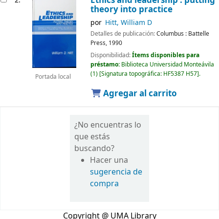
Ethics and leadership : putting
2.
theory into practice
por
Hitt, William D
Detalles de publicación:
Columbus :
Battelle
Press,
1990
Disponibilidad:
Ítems disponibles para
préstamo:
Biblioteca Universidad Monteávila
(1)
Signatura topográfica:
HF5387 H57
.
Portada local
Agregar al carrito
¿No encuentras lo
que estás
buscando?
Hacer una
sugerencia de
compra
Copyright @ UMA Library