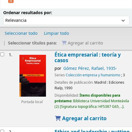
Ordenar
Ordenar por:
Ordenar resultados por:
Seleccionar todo
Limpiar todo
Seleccionar títulos para:
Agregar al carrito
Resultados
Ética empresarial : teoría y
1.
casos
por
Gómez Pérez, Rafael
, 1935-
Series
Colección empresa y humanismo
; 3
Detalles de publicación:
Madrid :
Ediciones
Rialp,
1990
Disponibilidad:
Ítems disponibles para
préstamo:
Biblioteca Universidad Monteávila
Portada local
(2)
Signatura topográfica:
HF5387 G65, ..
.
Agregar al carrito