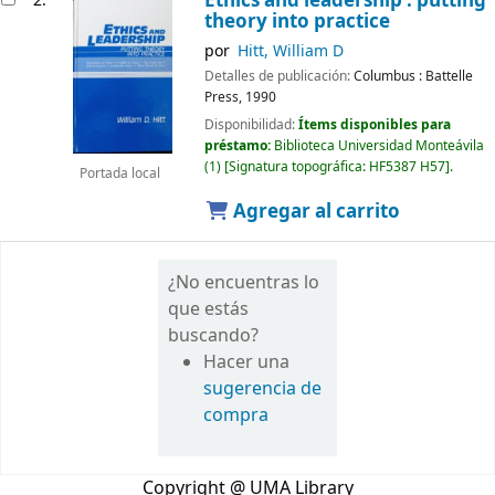
Ethics and leadership : putting
2.
theory into practice
por
Hitt, William D
Detalles de publicación:
Columbus :
Battelle
Press,
1990
Disponibilidad:
Ítems disponibles para
préstamo:
Biblioteca Universidad Monteávila
(1)
Signatura topográfica:
HF5387 H57
.
Portada local
Agregar al carrito
¿No encuentras lo
que estás
buscando?
Hacer una
sugerencia de
compra
Copyright @ UMA Library