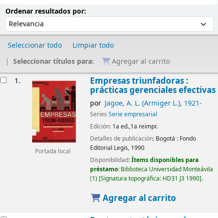
Ordenar
Ordenar por:
Ordenar resultados por:
Seleccionar todo
Limpiar todo
Seleccionar títulos para:
Agregar al carrito
Resultados
Empresas triunfadoras :
1.
prácticas gerenciales efectivas
por
Jagoe, A. L. (Armiger L.)
, 1921-
Series
Serie empresarial
Edición:
1a ed.,1a reimpr.
Detalles de publicación:
Bogotá :
Fondo
Editorial Legis,
1990
Portada local
Disponibilidad:
Ítems disponibles para
préstamo:
Biblioteca Universidad Monteávila
(1)
Signatura topográfica:
HD31 J3 1990
.
Agregar al carrito