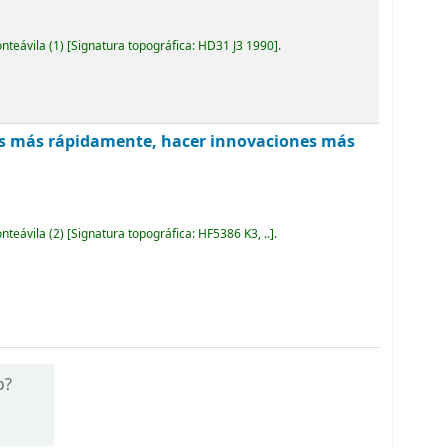
onteávila
(1)
Signatura topográfica:
HD31 J3 1990
.
ces más rápidamente, hacer innovaciones más
onteávila
(2)
Signatura topográfica:
HF5386 K3, ..
.
o?