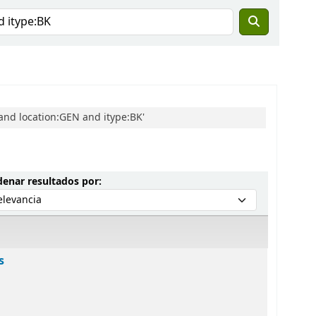
nd location:GEN and itype:BK'
Ordenar por:
enar resultados por:
s