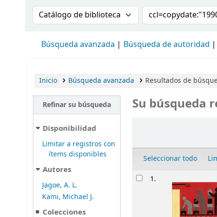
Buscar en el catálogo por:
Buscar en el cat
Búsqueda avanzada
Búsqueda de autoridad
Inicio
Búsqueda avanzada
Resultados de búsque
Su búsqueda r
Refinar su búsqueda
Ordenar
Disponibilidad
Limitar a registros con
ítems disponibles
Seleccionar todo
Li
Autores
Resultados
1.
Jagoe, A. L.
Kami, Michael J.
Colecciones