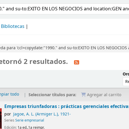
álogo
Bibliotecas
da para 'ccl=copydate:"1990." and su-to:EXITO EN LOS NEGOCIOS a
etornó 2 resultados.
Ord
mpiar todo
Seleccionar títulos para:
Agregar al carrito
Empresas triunfadoras : prácticas gerenciales efectiva
por
Jagoe, A. L. (Armiger L.)
, 1921-
Series
Serie empresarial
Edición:
1a ed.,1a reimpr.