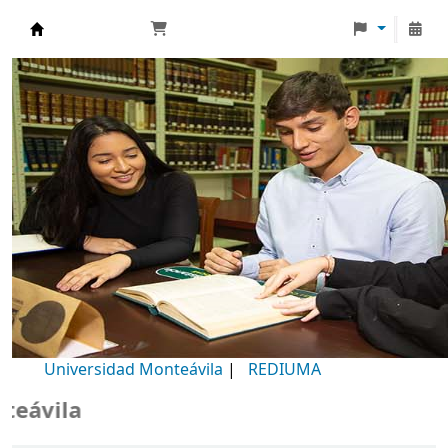
Biblioteca Universidad Monteávila
Universidad Monteávila
|
REDIUMA
Bi