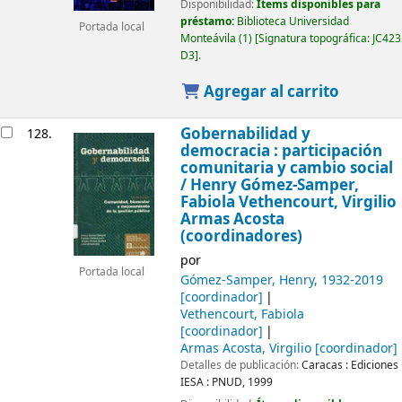
Disponibilidad:
Ítems disponibles para
préstamo:
Biblioteca Universidad
Portada local
Monteávila
(1)
Signatura topográfica:
JC423
D3
.
Agregar al carrito
Gobernabilidad y
128.
democracia : participación
comunitaria y cambio social
/
Henry Gómez-Samper,
Fabiola Vethencourt, Virgilio
Armas Acosta
(coordinadores)
por
Portada local
Gómez-Samper, Henry
, 1932-2019
[coordinador]
Vethencourt, Fabiola
[coordinador]
Armas Acosta, Virgilio
[coordinador]
Detalles de publicación:
Caracas :
Ediciones
IESA : PNUD,
1999