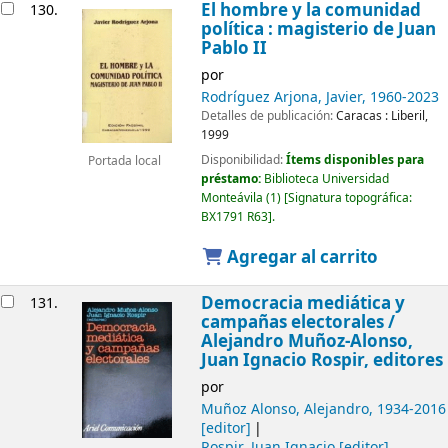
El hombre y la comunidad
130.
política : magisterio de Juan
Pablo II
por
Rodríguez Arjona, Javier
, 1960-2023
Detalles de publicación:
Caracas :
Liberil,
1999
Disponibilidad:
Ítems disponibles para
Portada local
préstamo:
Biblioteca Universidad
Monteávila
(1)
Signatura topográfica:
BX1791 R63
.
Agregar al carrito
Democracia mediática y
131.
campañas electorales /
Alejandro Muñoz-Alonso,
Juan Ignacio Rospir, editores
por
Muñoz Alonso, Alejandro
, 1934-2016
[editor]
Rospir, Juan Ignacio
[editor]