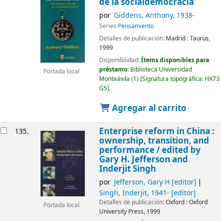
de la socialdemocracia
por
Giddens, Anthony
, 1938-
Series
Pensamiento
Detalles de publicación:
Madrid :
Taurus,
1999
Disponibilidad:
Ítems disponibles para
préstamo:
Biblioteca Universidad
Portada local
Monteávila
(1)
Signatura topográfica:
HX73
G5
.
Agregar al carrito
Enterprise reform in China :
135.
ownership, transition, and
performance /
edited by
Gary H. Jefferson and
Inderjit Singh
por
Jefferson, Gary H
[editor]
Singh, Inderjit
, 1941-
[editor]
Detalles de publicación:
Oxford :
Oxford
Portada local
University Press,
1999