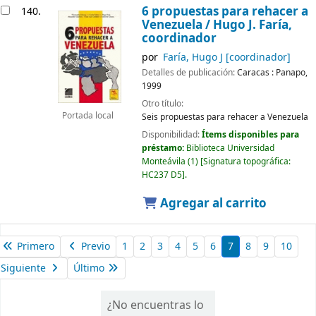
6 propuestas para rehacer a
140.
Venezuela /
Hugo J. Faría,
coordinador
por
Faría, Hugo J
[coordinador]
Detalles de publicación:
Caracas :
Panapo,
1999
Otro título:
Portada local
Seis propuestas para rehacer a Venezuela
Disponibilidad:
Ítems disponibles para
préstamo:
Biblioteca Universidad
Monteávila
(1)
Signatura topográfica:
HC237 D5
.
Agregar al carrito
Primero
Previo
1
2
3
4
5
6
7
8
9
10
Siguiente
Último
¿No encuentras lo