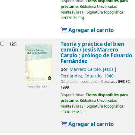
Disponibilidad:
Ítems disponibles para
préstamo:
Biblioteca Universidad
Monteávila
(1)
Signatura topográfica:
HN370 Z9 C6
.
Agregar al carrito
Teoría y práctica del bien
129.
común /
Jesús Marrero
Carpio ; prólogo de Eduardo
Fernández
por
Marrero Carpio, Jesús
Fernández, Eduardo
, 1940-
Detalles de publicación:
Caracas :
IFEDEC,
Portada local
1999
Disponibilidad:
Ítems disponibles para
préstamo:
Biblioteca Universidad
Monteávila
(2)
Signatura topográfica:
JC330.15 M3, ..
.
Agregar al carrito