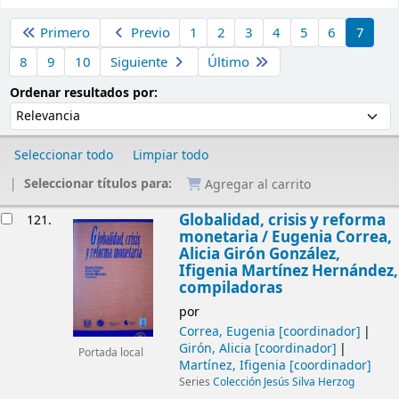
Ordenar
Primero
Previo
1
2
3
4
5
6
7
8
9
10
Siguiente
Último
Ordenar por:
Ordenar resultados por:
Seleccionar todo
Limpiar todo
Seleccionar títulos para:
Agregar al carrito
Resultados
Globalidad, crisis y reforma
121.
monetaria /
Eugenia Correa,
Alicia Girón González,
Ifigenia Martínez Hernández,
compiladoras
por
Correa, Eugenia
[coordinador]
Girón, Alicia
[coordinador]
Portada local
Martínez, Ifigenia
[coordinador]
Series
Colección Jesús Silva Herzog