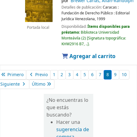
por
Brewer Carías, Allan-Randolph
Detalles de publicación:
Caracas :
Fundación de Derecho Público : Editorial
Jurídica Venezolana,
1999
Disponibilidad:
Ítems disponibles para
Portada local
préstamo:
Biblioteca Universidad
Monteávila
(2)
Signatura topográfica:
KHW2916 B7, ..
.
Agregar al carrito
Primero
Previo
1
2
3
4
5
6
7
8
9
10
Siguiente
Último
¿No encuentras lo
que estás
buscando?
Hacer una
sugerencia de
compra