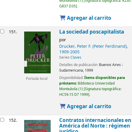
Monteávila
(1)
Signatura topográfica:
K230
G837 D35
.
Agregar al carrito
La sociedad poscapitalista
151.
por
Drucker, Peter F. (Peter Ferdinand)
,
1909-2005
Series
Claves
Detalles de publicación:
Buenos Aires :
Sudamericana,
1999
Disponibilidad:
Ítems disponibles para
Portada local
préstamo:
Biblioteca Universidad
Monteávila
(1)
Signatura topográfica:
HC59.15 D7 1999
.
Agregar al carrito
Contratos internacionales en
152.
América del Norte : régimen
jurídico