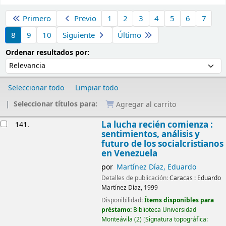
Ordenar
Primero
Previo
1
2
3
4
5
6
7
8
9
10
Siguiente
Último
Ordenar por:
Ordenar resultados por:
Seleccionar todo
Limpiar todo
Seleccionar títulos para:
Agregar al carrito
Resultados
La lucha recién comienza :
141.
sentimientos, análisis y
futuro de los socialcristianos
en Venezuela
por
Martínez Díaz, Eduardo
Detalles de publicación:
Caracas :
Eduardo
Martínez Díaz,
1999
Disponibilidad:
Ítems disponibles para
préstamo:
Biblioteca Universidad
Monteávila
(2)
Signatura topográfica: