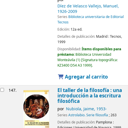
Díez de Velasco Vallejo, Manuel
,
1926-2009
Series
Biblioteca universitaria de Editorial
Tecnos
Edición:
12a ed.
Detalles de publicación:
Madrid :
Tecnos,
1999
Disponibilidad:
Ítems disponibles para
préstamo:
Biblioteca Universidad
Monteávila
(1)
Signatura topográfica:
KZ3400 D54 A3 1999
.
Agregar al carrito
El taller de la filosofía : una
147.
introducción a la escritura
filosófica
por
Nubiola, Jaime
, 1953-
Series
Astrolabio. Serie filosofía
; 263
Detalles de publicación:
Pamplona :
Ediciones Universidad de Navarra,
1999