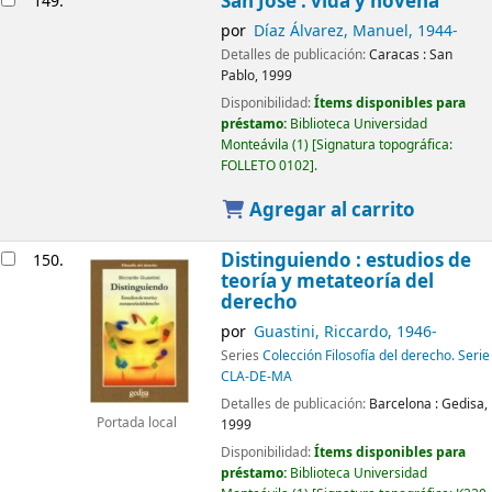
San José : vida y novena
149.
por
Díaz Álvarez, Manuel
, 1944-
Detalles de publicación:
Caracas :
San
Pablo,
1999
Disponibilidad:
Ítems disponibles para
préstamo:
Biblioteca Universidad
Monteávila
(1)
Signatura topográfica:
FOLLETO 0102
.
Agregar al carrito
Distinguiendo : estudios de
150.
teoría y metateoría del
derecho
por
Guastini, Riccardo
, 1946-
Series
Colección Filosofía del derecho. Serie
CLA-DE-MA
Detalles de publicación:
Barcelona :
Gedisa,
Portada local
1999
Disponibilidad:
Ítems disponibles para
préstamo:
Biblioteca Universidad