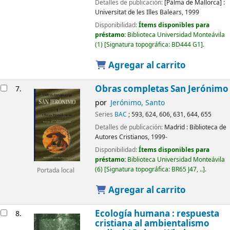
Detalles de publicación:
[Palma de Mallorca] :
Universitat de les Illes Balears,
1999
Disponibilidad:
Ítems disponibles para
préstamo:
Biblioteca Universidad Monteávila
(1)
Signatura topográfica:
BD444 G1
.
Agregar al carrito
Obras completas San Jerónimo
7.
por
Jerónimo, Santo
Series
BAC
; 593, 624, 606, 631, 644, 655
Detalles de publicación:
Madrid :
Biblioteca de
Autores Cristianos,
1999-
Disponibilidad:
Ítems disponibles para
préstamo:
Biblioteca Universidad Monteávila
(6)
Signatura topográfica:
BR65 J47, ..
.
Portada local
Agregar al carrito
Ecología humana : respuesta
8.
cristiana al ambientalismo