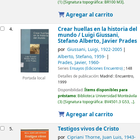
(1)
Signatura topográfica:
BR100 M3
.
Agregar al carrito
Crear huellas en la historia del
4.
mundo /
Luigi Giussani,
Stefano Alberto, Javier Prades
por
Giussani, Luigi
, 1922-2005
Alberto, Stefano
, 1959-
Prades, Javier
, 1960-
Series
Ensayos (Ediciones Encuentro)
; 148
Detalles de publicación:
Madrid :
Encuentro,
Portada local
1999
Disponibilidad:
Ítems disponibles para
préstamo:
Biblioteca Universidad Monteávila
(3)
Signatura topográfica:
BV4501.3 G53, ..
.
Agregar al carrito
Testigos vivos de Cristo
5.
por
Cipriani Thorne, Juan Luis
, 1943-