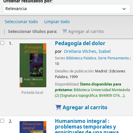
Ordenar
Ordenar por:
Ordenar resultados por:
Seleccionar todo
Limpiar todo
Seleccionar títulos para:
Agregar al carrito
Resultados
Pedagogía del dolor
1.
por
Orellana Vilches, Isabel
Series
Biblioteca Palabra. Serie Pensamiento
;
10
Detalles de publicación:
Madrid :
Ediciones
Palabra,
1999
Disponibilidad:
Ítems disponibles para
préstamo:
Biblioteca Universidad Monteávila
Portada local
(2)
Signatura topográfica:
BV4909 O74, ..
.
Agregar al carrito
Humanismo integral :
2.
problemas temporales y
espirituales de una nueva